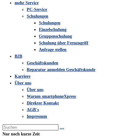
mehr Service
PC-Service
Schulungen
Schulungen
Einzelschulung
Gruppenschulung
Schulung über Fernzugriff
Anfrage stellen
B2B
Geschäftskunden
Reparatur anmelden Geschäftskunde
Karriere
Über uns
Über uns
Warum smartphoneXpress
Direkter Kontakt
AGB´s
Impressum
Diese
Website
Nur noch kurze Zeit