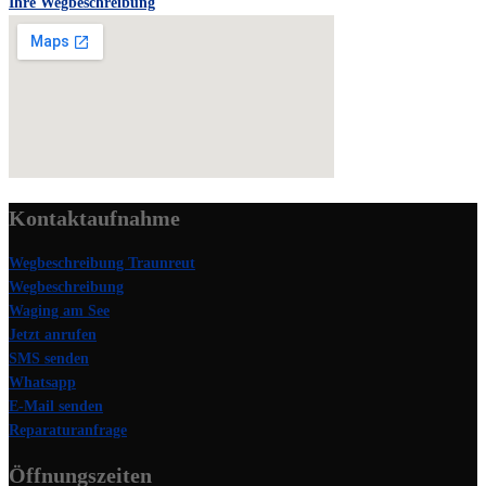
Ihre Wegbeschreibung
Kontaktaufnahme
Wegbeschreibung Traunreut
Wegbeschreibung
Waging am See
Jetzt anrufen
SMS senden
Whatsapp
E-Mail senden
Reparaturanfrage
Öffnungszeiten