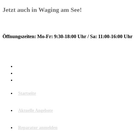
Zum
Jetzt auch in Waging am See!
Inhalt
springen
Tel. Traunreut: +49 8669 9098974
Tel. Waging: +49 8681 8589855
Öffnungszeiten: Mo-Fr: 9:30-18:00 Uhr / Sa: 11:00-16:00 Uhr
smartphoneXpress
Startseite
Aktuelle Angebote
Reparatur anmelden